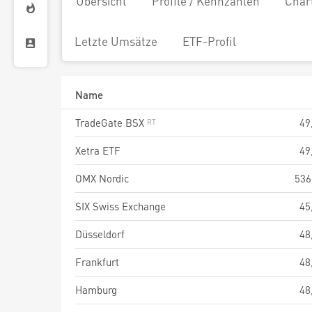
Übersicht
Profile / Kennzahlen
Char
Letzte Umsätze
ETF-Profil
Name
TradeGate BSX
49
Xetra ETF
49
OMX Nordic
536
SIX Swiss Exchange
45
Düsseldorf
48
Frankfurt
48
Hamburg
48