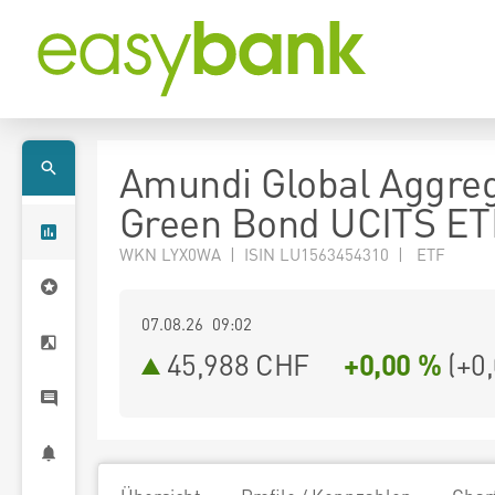
Amundi Global Aggre
Green Bond UCITS ET
WKN LYX0WA | ISIN LU1563454310 | ETF
07.08.26 09:02
45,988
CHF
+0,00 %
(
+0