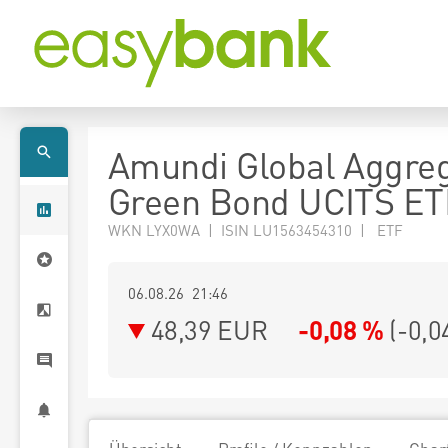
Amundi Global Aggre
Green Bond UCITS ET
WKN LYX0WA | ISIN LU1563454310 | ETF
06.08.26 21:46
48,39
EUR
-0,08 %
(
-0,0