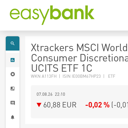
Xtrackers MSCI World
Consumer Discretion
UCITS ETF 1C
WKN A113FH | ISIN IE00BM67HP23 | ETF
07.08.26 22:10
60,88
EUR
-0,02 %
(
-0,0