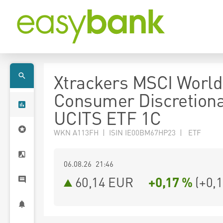
Xtrackers MSCI World
Consumer Discretion
UCITS ETF 1C
WKN A113FH | ISIN IE00BM67HP23 | ETF
06.08.26 21:46
60,14
EUR
+0,17 %
(
+0,