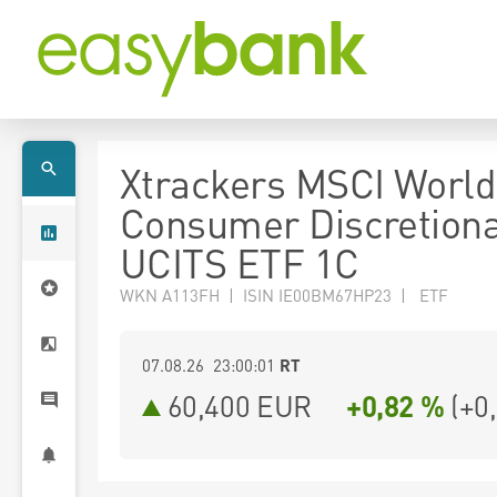
Xtrackers MSCI World
Consumer Discretion
UCITS ETF 1C
WKN A113FH | ISIN IE00BM67HP23 | ETF
07.08.26 23:00:01
RT
60,400
EUR
+0,82 %
(
+0