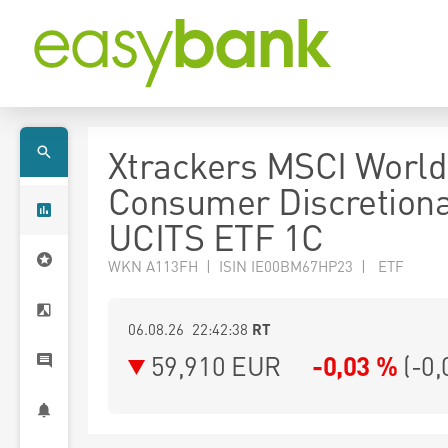
Xtrackers MSCI World
Consumer Discretion
UCITS ETF 1C
WKN A113FH | ISIN IE00BM67HP23 | ETF
06.08.26 22:42:38
RT
59,910
EUR
-0,03 %
(
-0,