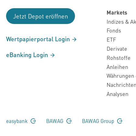
Markets
Jetzt Depot eröffnen
Indizes & A
Fonds
Wertpapierportal Login
ETF
Derivate
eBanking Login
Rohstoffe
Anleihen
Währungen 
Nachrichte
Analysen
easybank
BAWAG
BAWAG Group