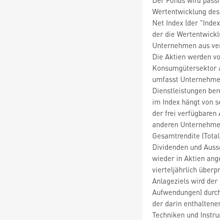
Wertentwicklung des
Net Index (der "Inde
der die Wertentwickl
Unternehmen aus vers
Die Aktien werden v
Konsumgütersektor 
umfasst Unternehmen
Dienstleistungen ber
im Index hängt von 
der frei verfügbaren
anderen Unternehmen,
Gesamtrendite (Total
Dividenden und Auss
wieder in Aktien ang
vierteljährlich überp
Anlageziels wird der
Aufwendungen) durch
der darin enthaltene
Techniken und Instr