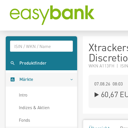
Xtracke
Discreti
Produktfinder
WKN A113FH | ISI
Märkte
07.08.26 08:03
60,67
E
Intro
Indizes & Aktien
Fonds