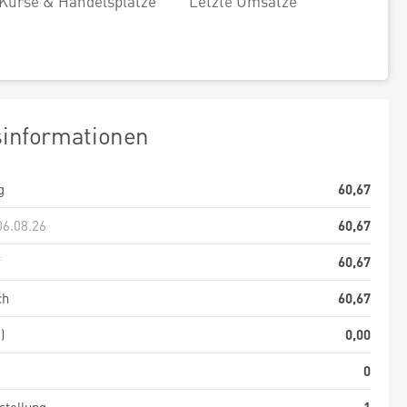
Kurse & Handelsplätze
Letzte Umsätze
sinformationen
g
60,67
06.08.26
60,67
f
60,67
ch
60,67
)
0,00
0