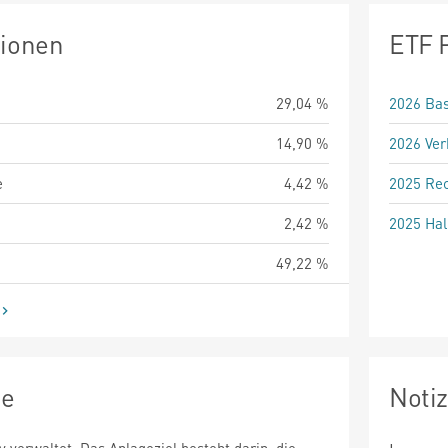
tionen
ETF 
29,04 %
2026 Bas
14,90 %
2026 Ver
e
4,42 %
2025 Rec
2,42 %
2025 Hal
49,22 %
ie
Noti
v verwaltet. Das Anlageziel besteht darin, die