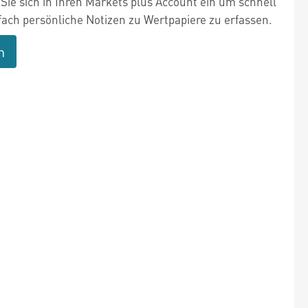
Sie sich in Ihren Markets plus Account ein um schnell
fach persönliche Notizen zu Wertpapiere zu erfassen.
n