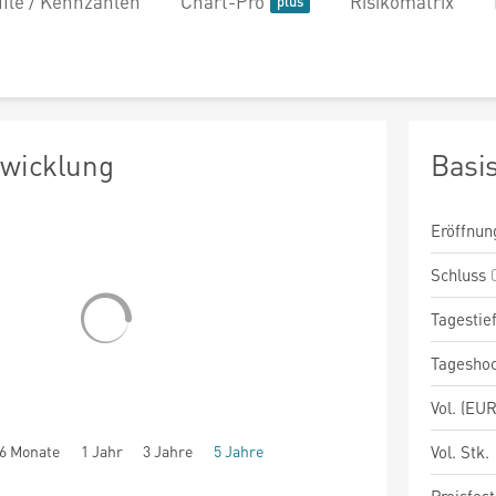
file / Kennzahlen
Chart-Pro
Risikomatrix
twicklung
Basi
Eröffnun
Schluss
Tagestie
Tagesho
Vol. (EUR
6 Monate
1 Jahr
3 Jahre
5 Jahre
Vol. Stk.