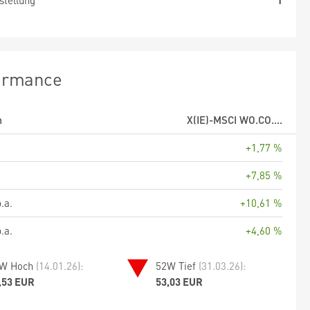
stellung
1
ormance
m
X(IE)-MSCI WO.CO....
+1,77 %
+7,85 %
.a.
+10,61 %
.a.
+4,60 %
W Hoch
(14.01.26):
52W Tief
(31.03.26):
,53 EUR
53,03 EUR