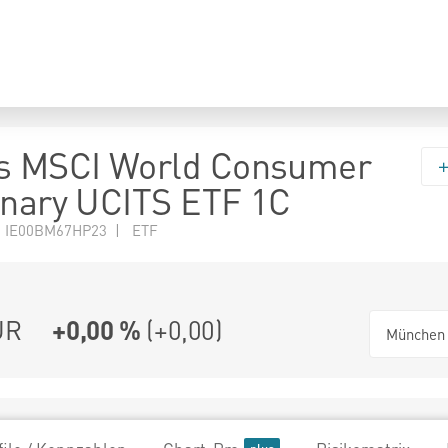
rs MSCI World Consumer
onary UCITS ETF 1C
N IE00BM67HP23 | ETF
UR
+0,00 %
(
+0,00
)
München