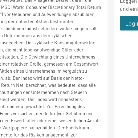
Loggen 
 MSCI World Consumer Discretionary Total Return
und ein
x") vor Gebühren und Aufwendungen abzubilden,
ung der notierten Aktien bestimmter
Logi
chiedenen Industrieländern widerspiegeln soll.
on Unternehmen aus dem zyklischen
ausgegeben. Der zyklische Konsumgütersektor
, die nicht lebensnotwendige Güter oder
eitstellen. Die Gewichtung eines Unternehmens
seiner relativen Größe, gemessen am Gesamtwert
 Aktien eines Unternehmens im Vergleich zu
 ab. Der Index wird auf Basis der Netto-
 Return Net) berechnet, was bedeutet, dass alle
chüttungen der Unternehmen nach Steuern
elegt werden. Der Index wird mindestens
rüft und neu gewichtet. Zur Erreichung des
 Fonds versuchen, den Index (vor Gebühren und
 den Erwerb aller oder einer wesentlichen Anzahl
n Wertpapiere nachzubilden. Der Fonds kann
umente für das Risikomanagement, zur