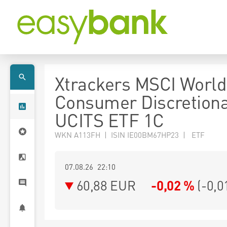
Xtrackers MSCI World
Consumer Discretion
UCITS ETF 1C
WKN A113FH | ISIN IE00BM67HP23 | ETF
07.08.26 22:10
60,88
EUR
-0,02 %
(
-0,0