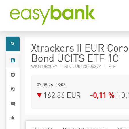
Xtrackers II EUR Corp
Bond UCITS ETF 1C
WKN DBX0EY | ISIN LU0478205379 | ETF
07.08.26 08:03
162,86
EUR
-0,11 %
(
-0,