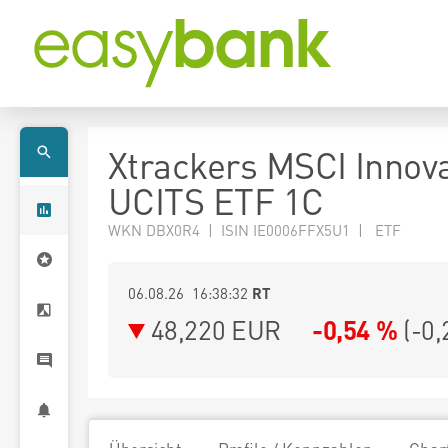
Xtrackers MSCI Innov
UCITS ETF 1C
WKN DBX0R4 | ISIN IE0006FFX5U1 | ETF
06.08.26 16:38:32
RT
48,220
EUR
-0,54 %
(
-0,