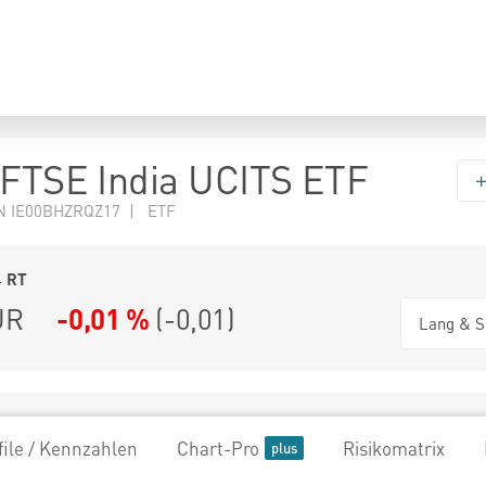
 FTSE India UCITS ETF
N IE00BHZRQZ17 | ETF
4
RT
UR
-0,01 %
(
-0,01
)
Lang & S
file / Kennzahlen
Chart-Pro
Risikomatrix