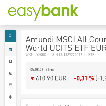
Amundi MSCI All Coun
World UCITS ETF EUR
WKN LYX00C | ISIN LU1829220216 | ETF
05.08.26 21:46
610,90
EUR
-0,31 %
(
-1,