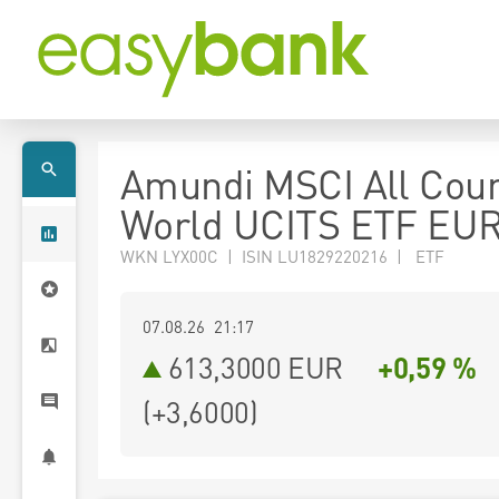
Amundi MSCI All Coun
World UCITS ETF EUR
WKN LYX00C | ISIN LU1829220216 | ETF
07.08.26 21:17
613,3000
EUR
+0,59 %
(
+3,6000
)