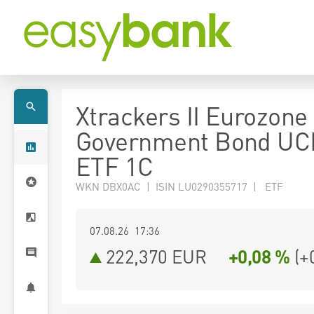
Xtrackers II Eurozone
Government Bond UC
ETF 1C
WKN DBX0AC | ISIN LU0290355717 | ETF
07.08.26 17:36
222,370
EUR
+0,08 %
(
+