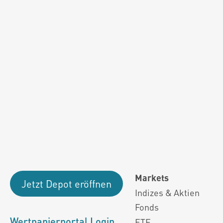
Fondsdaten und g
Performanceergebnisse der Vergange
Alle Kursinformationen sind nach den Bestimmung
Markets
Jetzt Depot eröffnen
Indizes & Aktien
Fonds
Wertpapierportal Login
ETF