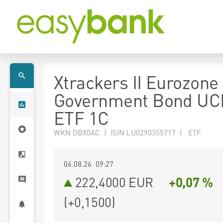
Xtrackers II Eurozone
Government Bond UC
ETF 1C
WKN DBX0AC | ISIN LU0290355717 | ETF
06.08.26 09:27
222,4000
EUR
+0,07 %
(
+0,1500
)