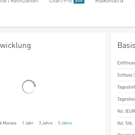
file / Kennzahlen
Chart-Pro
Risikomatrix
twicklung
Basi
Eröffnun
Schluss
Tagestie
Tagesho
Vol. (EUR
6 Monate
1 Jahr
3 Jahre
5 Jahre
Vol. Stk.