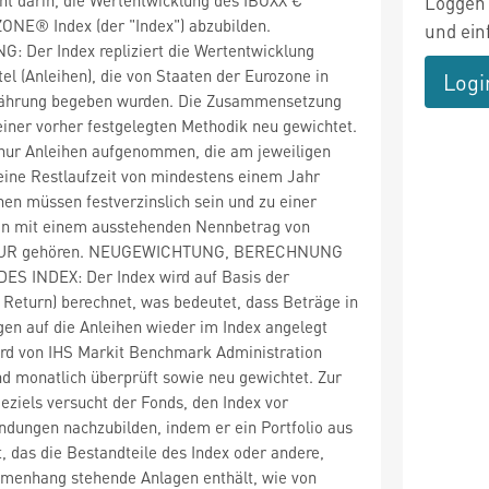
Loggen 
E® Index (der "Index") abzubilden.
und ein
Der Index repliziert die Wertentwicklung
el (Anleihen), die von Staaten der Eurozone in
Logi
twährung begeben wurden. Die Zusammensetzung
einer vorher festgelegten Methodik neu gewichtet.
 nur Anleihen aufgenommen, die am jeweiligen
ine Restlaufzeit von mindestens einem Jahr
hen müssen festverzinslich sein und zu einer
on mit einem ausstehenden Nennbetrag von
 EUR gehören. NEUGEWICHTUNG, BERECHNUNG
 INDEX: Der Index wird auf Basis der
 Return) berechnet, was bedeutet, dass Beträge in
en auf die Anleihen wieder im Index angelegt
ird von IHS Markit Benchmark Administration
d monatlich überprüft sowie neu gewichtet. Zur
eziels versucht der Fonds, den Index vor
dungen nachzubilden, indem er ein Portfolio aus
, das die Bestandteile des Index oder andere,
mmenhang stehende Anlagen enthält, wie von