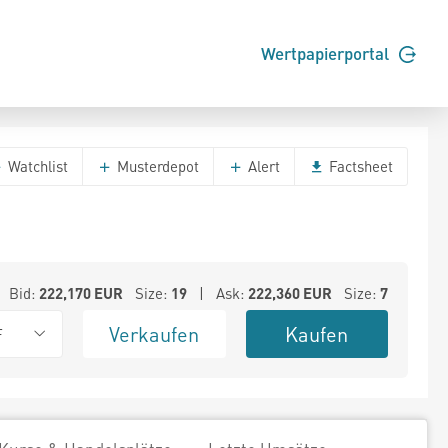
Wertpapierportal
Watchlist
Musterdepot
Alert
Factsheet
Bid:
222,170
EUR
Size:
19
| Ask:
222,360
EUR
Size:
7
Verkaufen
Kaufen
F