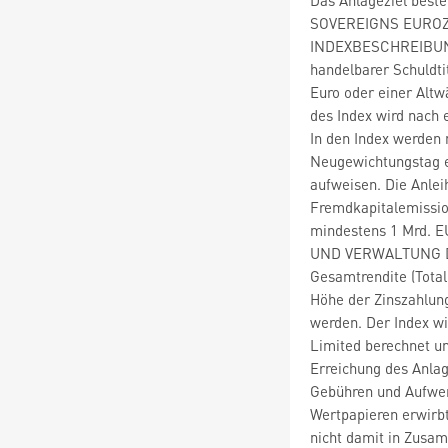
SOVEREIGNS EUROZON
INDEXBESCHREIBUNG: 
handelbarer Schuldtit
Euro oder einer Al
des Index wird nach 
In den Index werden
Neugewichtungstag e
aufweisen. Die Anlei
Fremdkapitalemissi
mindestens 1 Mrd.
UND VERWALTUNG DES
Gesamtrendite (Total
Höhe der Zinszahlung
werden. Der Index w
Limited berechnet un
Erreichung des Anlag
Gebühren und Aufwen
Wertpapieren erwirbt
nicht damit in Zusa