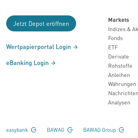
Markets
Jetzt Depot eröffnen
Indizes & A
Fonds
Wertpapierportal Login
ETF
Derivate
eBanking Login
Rohstoffe
Anleihen
Währungen 
Nachrichte
Analysen
easybank
BAWAG
BAWAG Group