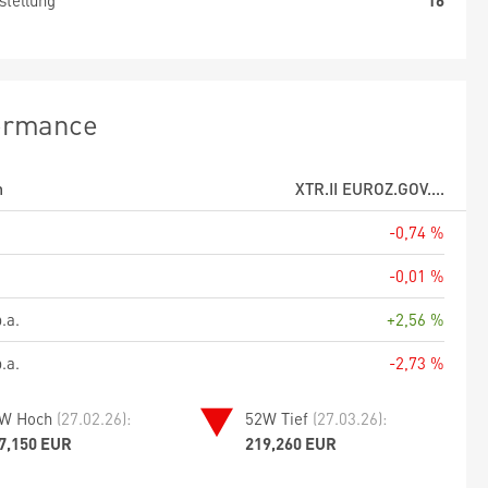
stellung
16
ormance
m
XTR.II EUROZ.GOV....
-0,74 %
-0,01 %
.a.
+2,56 %
.a.
-2,73 %
W Hoch
(27.02.26):
52W Tief
(27.03.26):
7,150 EUR
219,260 EUR