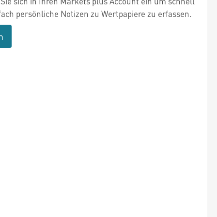
Sie sich in Ihren Markets plus Account ein um schnell
fach persönliche Notizen zu Wertpapiere zu erfassen.
n