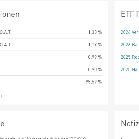
tionen
ETF 
.A.T.
1,33 %
2026 Ver
.A.T.
1,19 %
2026 Bas
0,99 %
2025 Rec
0,90 %
2025 Hal
95,59 %
ie
Noti
ht darin, die Wertentwicklung des IBOXX €