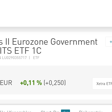
s II Eurozone Government
ITS ETF 1C
N LU0290355717 | ETF
EUR
+0,11 %
(
+0,250
)
Xetra ET