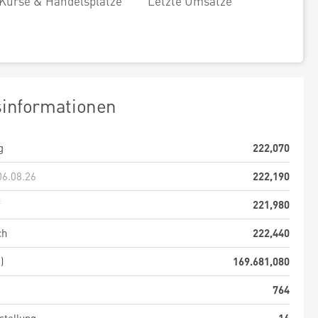
Kurse & Handelsplätze
Letzte Umsätze
sinformationen
g
222,070
06.08.26
222,190
f
221,980
ch
222,440
)
169.681,080
764