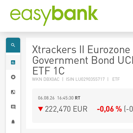
Xtrackers II Eurozone
Government Bond UC
ETF 1C
WKN DBX0AC | ISIN LU0290355717 | ETF
06.08.26 16:45:30
RT
222,470
EUR
-0,06 %
(
-