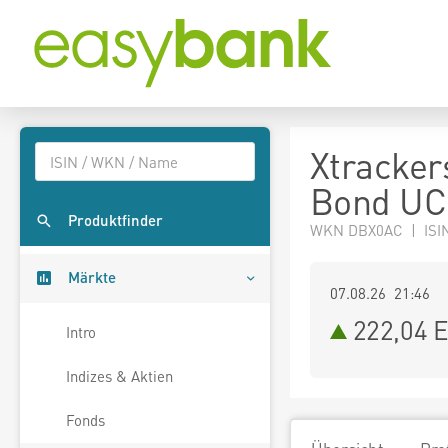
Xtracker
Bond UC
Produktfinder
WKN DBX0AC | ISI
Märkte
07.08.26 21:46
222,04
E
Intro
Indizes & Aktien
Fonds