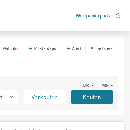
Wertpapierportal
Watchlist
Musterdepot
Alert
Factsheet
Bid:
-
| Ask:
-
Verkaufen
Kaufen
rf