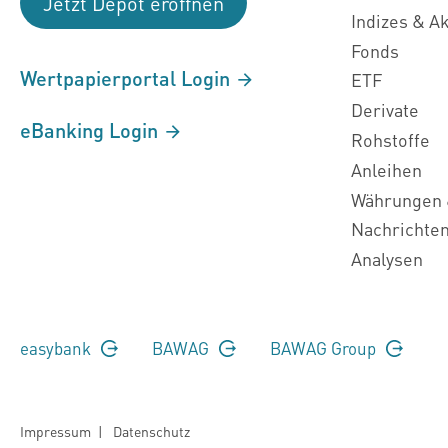
Jetzt Depot eröffnen
Indizes & A
Fonds
Wertpapierportal Login
ETF
Derivate
eBanking Login
Rohstoffe
Anleihen
Währungen 
Nachrichte
Analysen
easybank
BAWAG
BAWAG Group
Impressum
|
Datenschutz