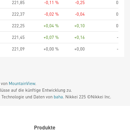
221,85
-0,11 %
-0,25
0
222,37
-0,02 %
-0,04
0
222,25
+0,04 %
+0,10
0
221,45
+0,07 %
+0,16
-
221,09
+0,00 %
+0,00
-
e von
MountainView
.
üsse auf die künftige Entwicklung zu.
. Technologie und Daten von
baha
. Nikkei 225 ©Nikkei Inc.
Produkte