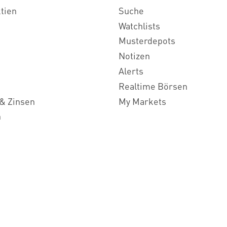
ktien
Suche
Watchlists
Musterdepots
Notizen
Alerts
Realtime Börsen
& Zinsen
My Markets
n