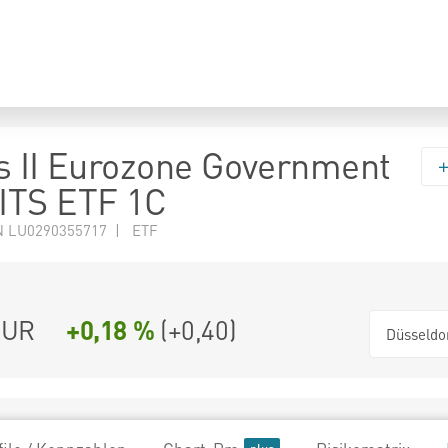
s II Eurozone Government
ITS ETF 1C
N LU0290355717 | ETF
UR
+0,18 %
(
+0,40
)
Düsseldo