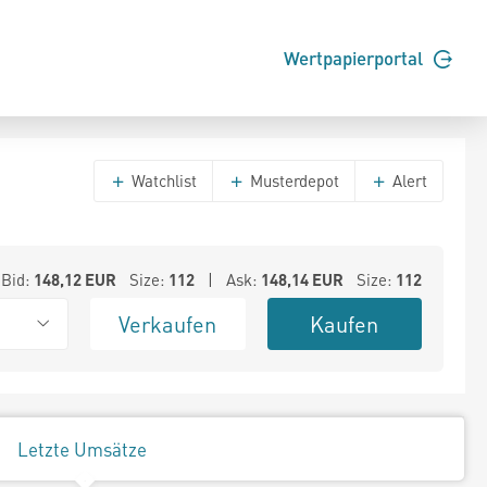
Wertpapierportal
Watchlist
Musterdepot
Alert
Bid:
148,12
EUR
Size:
112
| Ask:
148,14
EUR
Size:
112
Verkaufen
Kaufen
Letzte Umsätze