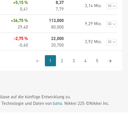
+5,15 %
8,37
3,14 Mio.
0,41
7,79
+36,75 %
113,000
9,29 Mio.
29,40
80,000
-2,75 %
22,000
3,92 Mio.
-0,60
20,700
1
2
3
4
5
üsse auf die künftige Entwicklung zu.
. Technologie und Daten von
baha
. Nikkei 225 ©Nikkei Inc.