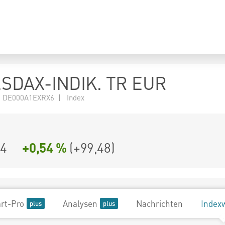
SDAX-INDIK. TR EUR
 DE000A1EXRX6 | Index
64
+0,54 %
(
+99,48
)
rt-Pro
Analysen
Nachrichten
Index