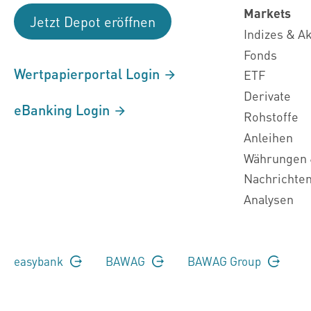
Markets
Jetzt Depot eröffnen
Indizes & A
Fonds
Wertpapierportal Login
ETF
Derivate
eBanking Login
Rohstoffe
Anleihen
Währungen 
Nachrichte
Analysen
easybank
BAWAG
BAWAG Group