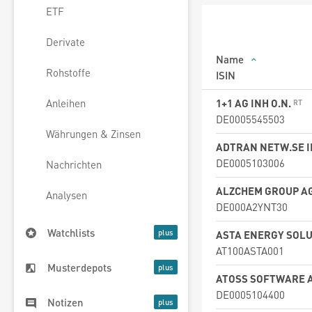
ETF
Derivate
Name
Rohstoffe
ISIN
1+1 AG INH O.N.
Anleihen
DE0005545503
Währungen & Zinsen
ADTRAN NETW.SE I
DE0005103006
Nachrichten
ALZCHEM GROUP AG
Analysen
DE000A2YNT30
Watchlists
ASTA ENERGY SOL
AT100ASTA001
Musterdepots
ATOSS SOFTWARE 
DE0005104400
Notizen