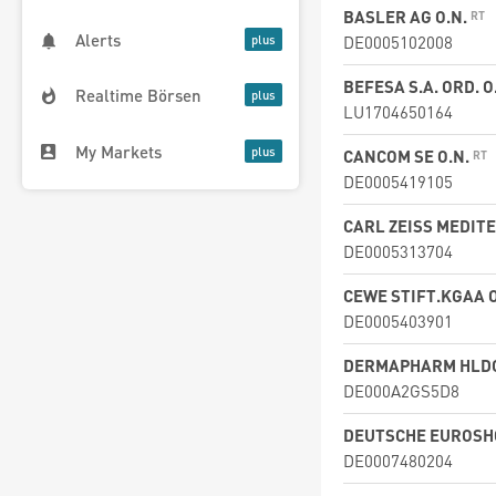
BASLER AG O.N.
Alerts
DE0005102008
BEFESA S.A. ORD. O
Realtime Börsen
LU1704650164
My Markets
CANCOM SE O.N.
DE0005419105
CARL ZEISS MEDIT
DE0005313704
CEWE STIFT.KGAA 
DE0005403901
DERMAPHARM HLDG
DE000A2GS5D8
DEUTSCHE EUROSHO
DE0007480204