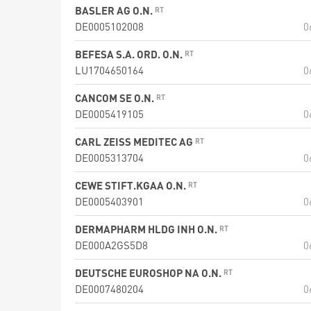
BASLER AG O.N.
DE0005102008
0
BEFESA S.A. ORD. O.N.
LU1704650164
0
CANCOM SE O.N.
DE0005419105
0
CARL ZEISS MEDITEC AG
DE0005313704
0
CEWE STIFT.KGAA O.N.
DE0005403901
0
DERMAPHARM HLDG INH O.N.
DE000A2GS5D8
0
DEUTSCHE EUROSHOP NA O.N.
DE0007480204
0