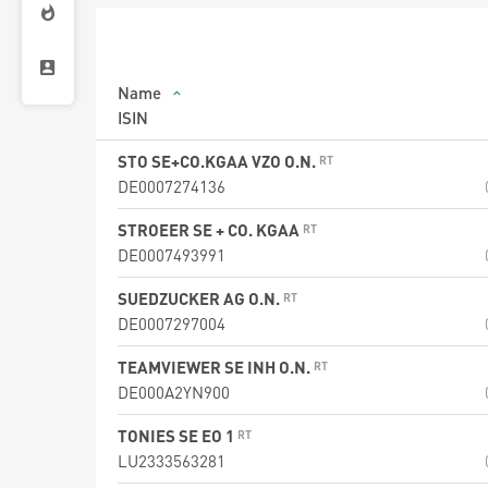
Name
ISIN
STO SE+CO.KGAA VZO O.N.
DE0007274136
STROEER SE + CO. KGAA
DE0007493991
SUEDZUCKER AG O.N.
DE0007297004
TEAMVIEWER SE INH O.N.
DE000A2YN900
TONIES SE EO 1
LU2333563281