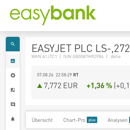
EASYJET PLC LS-,27
WKN A1JTC1 | ISIN GB00B7KR2P84 | Aktie
07.08.26 22:58:29
RT
7,772
EUR
+1,36 %
(
+0,
Übersicht
Chart-Pro
Analysen