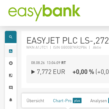
EASYJET PLC LS-,27
WKN A1JTC1 | ISIN GB00B7KR2P84 | Aktie
08.08.26 13:04:09
RT
7,772
EUR
+0,00 %
(
+0,
Übersicht
Chart-Pro
Analysen