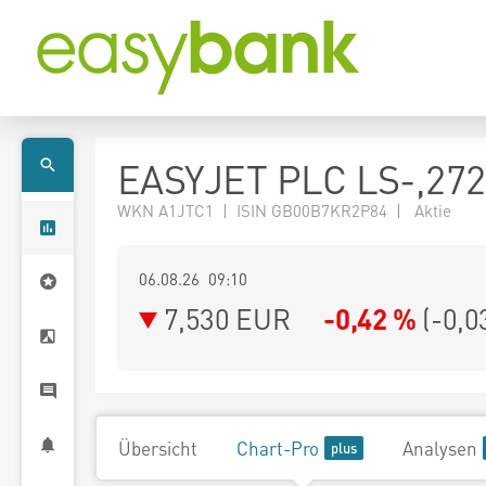
EASYJET PLC LS-,27
WKN A1JTC1 | ISIN GB00B7KR2P84 | Aktie
06.08.26 09:10
7,530
EUR
-0,42 %
(
-0,0
Übersicht
Chart-Pro
Analysen