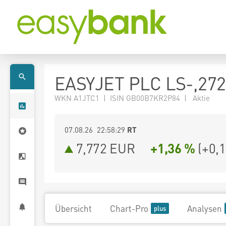
EASYJET PLC LS-,27
WKN A1JTC1 | ISIN GB00B7KR2P84 | Aktie
07.08.26 22:58:29
RT
7,772
EUR
+1,36 %
(
+0,
Übersicht
Chart-Pro
Analysen