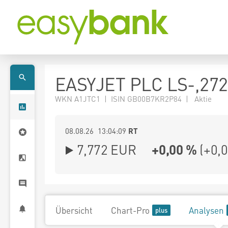
EASYJET PLC LS-,27
WKN A1JTC1 | ISIN GB00B7KR2P84 | Aktie
08.08.26 13:04:09
RT
7,772
EUR
+0,00 %
(
+0,
Übersicht
Chart-Pro
Analysen