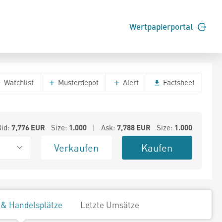
Wertpapierportal
Watchlist
Musterdepot
Alert
Factsheet
Bid:
7,776
EUR
Size:
1.000
| Ask:
7,788
EUR
Size:
1.000
Verkaufen
Kaufen
 & Handelsplätze
Letzte Umsätze