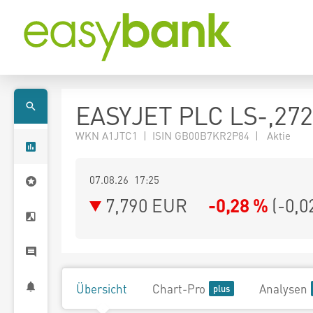
EASYJET PLC LS-,27
WKN A1JTC1 | ISIN GB00B7KR2P84 | Aktie
07.08.26 17:25
7,790
EUR
-0,28 %
(
-0,0
Übersicht
Chart-Pro
Analysen