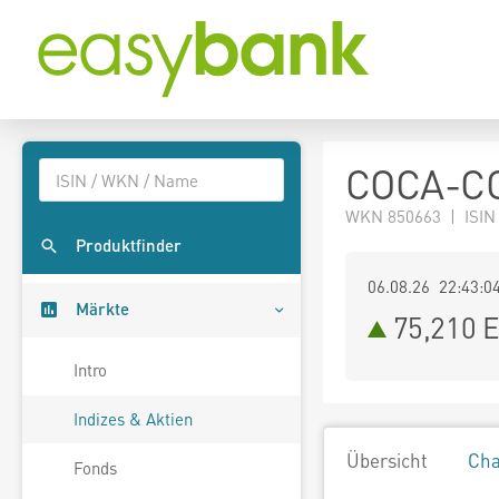
COCA-CO
WKN 850663 | ISIN
Produktfinder
06.08.26 22:43:0
Märkte
75,210
E
Intro
Indizes & Aktien
Übersicht
Cha
Fonds