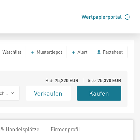
Wertpapierportal
Watchlist
Musterdepot
Alert
Factsheet
Bid:
75,220
EUR
| Ask:
75,370
EUR
Verkaufen
Kaufen
chwarz
 & Handelsplätze
Firmenprofil