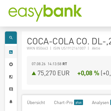
COCA-COLA CO. DL-,
WKN 850663 | ISIN US1912161007 | Aktie
07.08.26 14:13:58
RT
75,270
EUR
+0,08 %
(
+0
Übersicht
Chart-Pro
Analysen