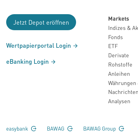
Markets
Jetzt Depot eröffnen
Indizes & A
Fonds
Wertpapierportal Login
ETF
Derivate
eBanking Login
Rohstoffe
Anleihen
Währungen 
Nachrichte
Analysen
easybank
BAWAG
BAWAG Group