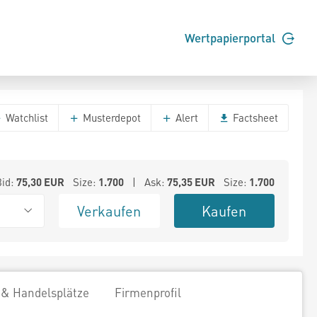
Wertpapierportal
Watchlist
Musterdepot
Alert
Factsheet
Bid:
75,30
EUR
Size:
1.700
| Ask:
75,35
EUR
Size:
1.700
Verkaufen
Kaufen
 & Handelsplätze
Firmenprofil