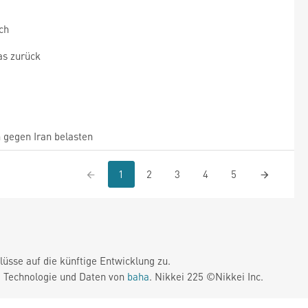
ch
as zurück
gegen Iran belasten
1
2
3
4
5
üsse auf die künftige Entwicklung zu.
. Technologie und Daten von
baha
. Nikkei 225 ©Nikkei Inc.