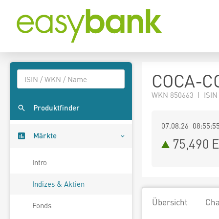
COCA-CO
WKN 850663 | ISIN
Produktfinder
07.08.26 08:55:5
Märkte
75,490
E
Intro
Indizes & Aktien
Übersicht
Cha
Fonds