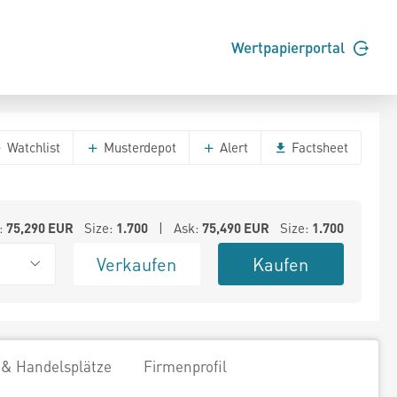
Wertpapierportal
Watchlist
Musterdepot
Alert
Factsheet
:
75,290
EUR
Size:
1.700
| Ask:
75,490
EUR
Size:
1.700
Verkaufen
Kaufen
 & Handelsplätze
Firmenprofil