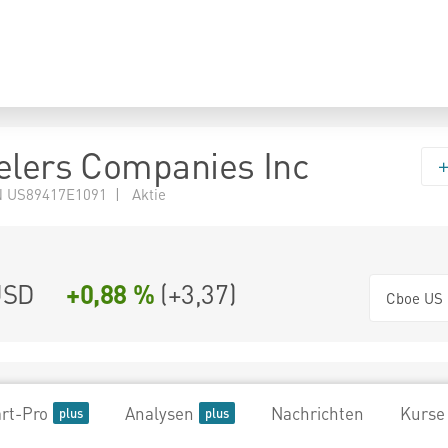
elers Companies Inc
 US89417E1091 | Aktie
SD
+0,88 %
(
+3,37
)
Cboe US
rt-Pro
Analysen
Nachrichten
Kurse