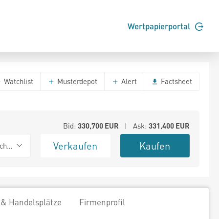
Wertpapierportal
Watchlist
Musterdepot
Alert
Factsheet
Bid:
330,700
EUR
| Ask:
331,400
EUR
Verkaufen
Kaufen
chwarz
 & Handelsplätze
Firmenprofil