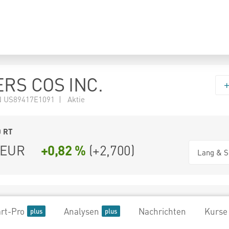
RS COS INC.
 US89417E1091 | Aktie
0
RT
EUR
+0,82 %
(
+2,700
)
Lang & S
rt-Pro
Analysen
Nachrichten
Kurse