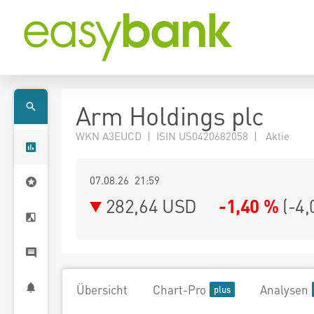
Arm Holdings plc
WKN A3EUCD | ISIN US0420682058 | Aktie
07.08.26 21:59
282,64
USD
-1,40 %
(
-4,
Übersicht
Chart-Pro
Analysen