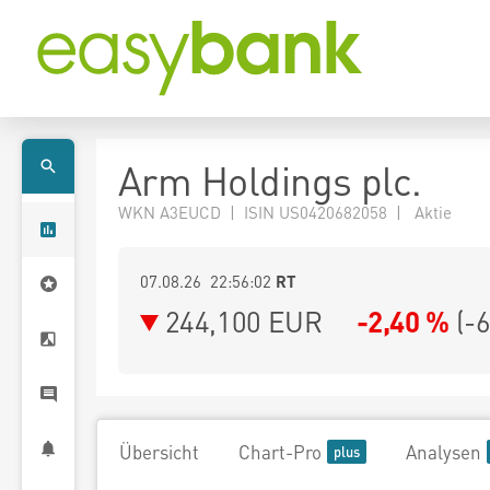
Arm Holdings plc.
WKN A3EUCD | ISIN US0420682058 | Aktie
07.08.26 22:56:02
RT
244,100
EUR
-2,40 %
(
-
Übersicht
Chart-Pro
Analysen