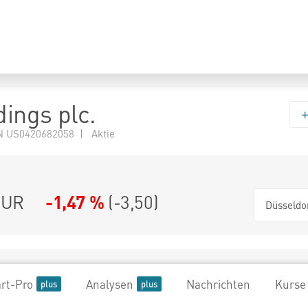
ings plc.
 US0420682058 | Aktie
UR
-1,47 %
(
-3,50
)
Düsseldo
rt-Pro
Analysen
Nachrichten
Kurse