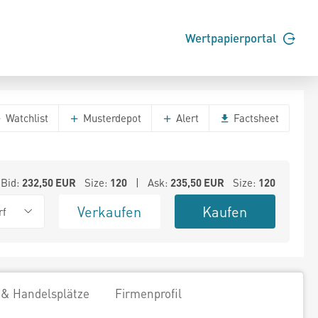
Wertpapierportal
Watchlist
Musterdepot
Alert
Factsheet
Bid:
232,50
EUR
Size:
120
| Ask:
235,50
EUR
Size:
120
Verkaufen
Kaufen
rf
 & Handelsplätze
Firmenprofil