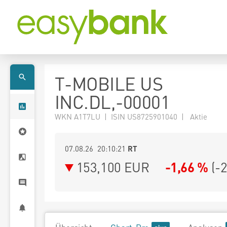
T-MOBILE US
INC.DL,-00001
WKN A1T7LU | ISIN US8725901040 | Aktie
07.08.26 20:10:21
RT
153,100
EUR
-1,66 %
(
-