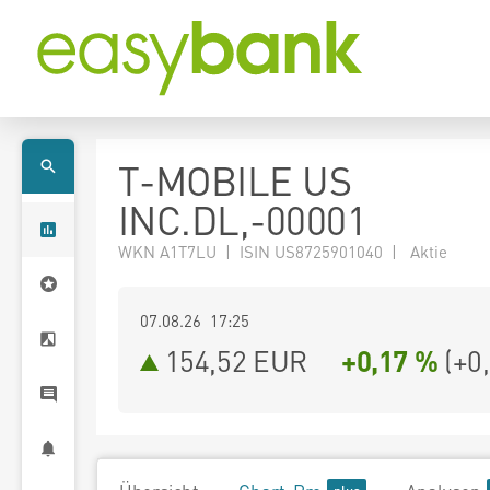
T-MOBILE US
INC.DL,-00001
WKN A1T7LU | ISIN US8725901040 | Aktie
07.08.26 17:25
154,52
EUR
+0,17 %
(
+0