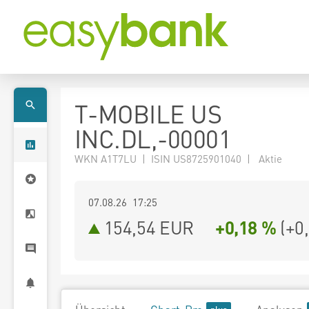
T-MOBILE US
INC.DL,-00001
WKN A1T7LU | ISIN US8725901040 | Aktie
07.08.26 17:25
154,54
EUR
+0,18 %
(
+0