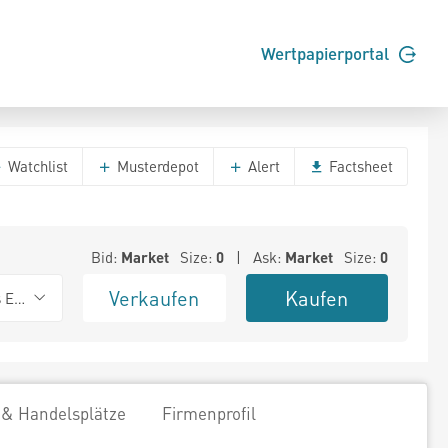
Wertpapierportal
Watchlist
Musterdepot
Alert
Factsheet
Bid:
Market
Size:
0
| Ask:
Market
Size:
0
Verkaufen
Kaufen
s Exchange
 & Handelsplätze
Firmenprofil