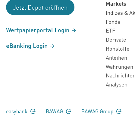
Markets
Jetzt Depot eröffnen
Indizes & A
Fonds
Wertpapierportal Login
ETF
Derivate
eBanking Login
Rohstoffe
Anleihen
Währungen 
Nachrichte
Analysen
easybank
BAWAG
BAWAG Group