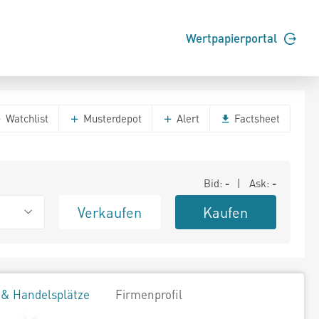
Wertpapierportal
Watchlist
Musterdepot
Alert
Factsheet
Bid:
-
| Ask:
-
Verkaufen
Kaufen
 & Handelsplätze
Firmenprofil