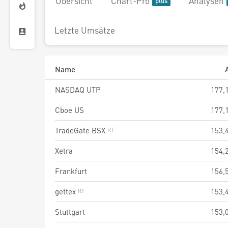
Übersicht
Chart-Pro
Analysen
Letzte Umsätze
Name
NASDAQ UTP
177,
Cboe US
177,
TradeGate BSX
153,
Xetra
154,
Frankfurt
156,
gettex
153,
Stuttgart
153,