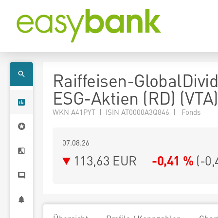
Raiffeisen-GlobalDivi
ESG-Aktien (RD) (VTA
WKN A41PYT | ISIN AT0000A3Q846 | Fonds
07.08.26
113,63 EUR
-0,41 %
(
-0,