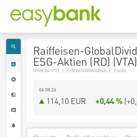
Raiffeisen-GlobalDivi
ESG-Aktien (RD) (VTA
WKN A41PYT | ISIN AT0000A3Q846 | Fonds
06.08.26
114,10 EUR
+0,44 %
(
+0