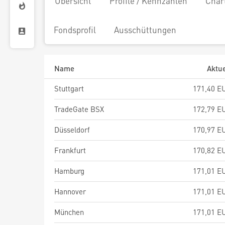
Übersicht
Profile / Kennzahlen
Char
Fondsprofil
Ausschüttungen
Name
Aktue
Stuttgart
171,40 E
TradeGate BSX
172,79 E
Düsseldorf
170,97 E
Frankfurt
170,82 E
Hamburg
171,01 E
Hannover
171,01 E
München
171,01 E