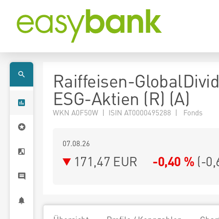
Raiffeisen-GlobalDivi
ESG-Aktien (R) (A)
WKN A0F50W | ISIN AT0000495288 | Fonds
07.08.26
171,47 EUR
-0,40 %
(
-0,