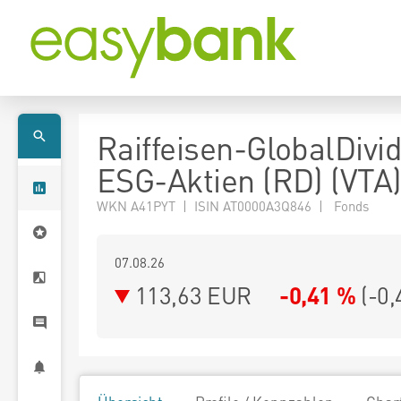
Raiffeisen-GlobalDivi
ESG-Aktien (RD) (VTA
WKN A41PYT | ISIN AT0000A3Q846 | Fonds
07.08.26
113,63 EUR
-0,41 %
(
-0,