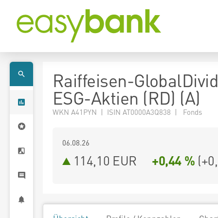
Raiffeisen-GlobalDivi
ESG-Aktien (RD) (A)
WKN A41PYN | ISIN AT0000A3Q838 | Fonds
06.08.26
114,10 EUR
+0,44 %
(
+0